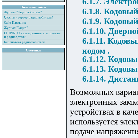
6.1.7. Электр
Полезные сайты
6.1.8. Кодовы
Журнал "Радиолюбитель"
QRZ.ru - сервер радиолюбителей
6.1.9. Кодовый
Сайт Паяльник
Журнал "Радио"
6.1.10. Дверн
CHIPINFO - электронные компоненты
и радиодетали
6.1.11. Кодов
Библиотека радиолюбителя
кодом .
Счетчики
6.1.12. Кодов
6.1.13. Кодов
6.1.14. Диста
Возможных вариан
электронных замко
устройствах в кач
используется элек
подаче напряжения