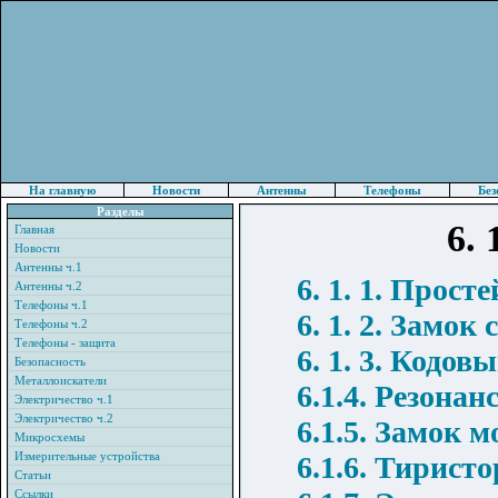
На главную
Новости
Антенны
Телефоны
Без
Разделы
6.
Главная
Новости
Антенны ч.1
6. 1. 1. Прос
Антенны ч.2
Телефоны ч.1
6. 1. 2. Замо
Телефоны ч.2
Телефоны - защита
6. 1. 3. Кодо
Безопасность
Металлоискатели
6.1.4. Резона
Электричество ч.1
Электричество ч.2
6.1.5. Замок м
Микросхемы
Измерительные устройства
6.1.6. Тирист
Статьи
Ссылки