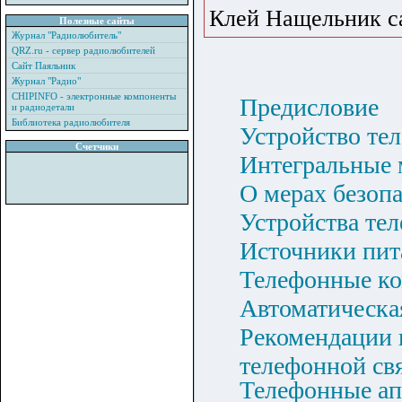
Клей Нащельник са
Полезные сайты
Журнал "Радиолюбитель"
QRZ.ru - сервер радиолюбителей
Сайт Паяльник
Журнал "Радио"
CHIPINFO - электронные компоненты
Предисловие
и радиодетали
Библиотека радиолюбителя
Устройство тел
Счетчики
Интегральные 
О мерах безопа
Устройства тел
Источники пит
Телефонные ко
Автоматическая
Рекомендации 
телефонной свя
Телефонные ап