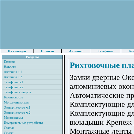
На главную
Новости
Антенны
Телефоны
Без
Разделы
Главная
Рихтовочные пл
Новости
Антенны ч.1
Замки дверные Ок
Антенны ч.2
Телефоны ч.1
алюминиевых окон
Телефоны ч.2
Телефоны - защита
Автоматические пр
Безопасность
Комплектующие дл
Металлоискатели
Электричество ч.1
Комплектующие дл
Электричество ч.2
Микросхемы
вкладыши Крепеж 
Измерительные устройства
Статьи
Монтажные ленты 
Ссылки