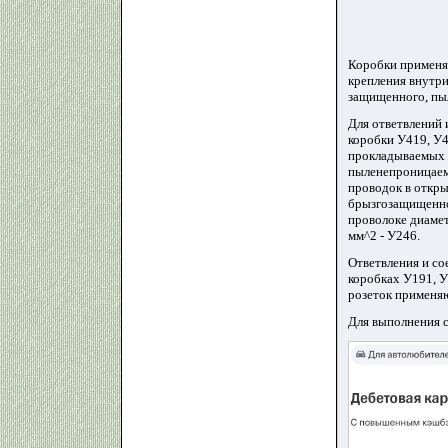
Коробки применяю
крепления внутр
защищенного, пы
Для ответвлений
коробки У419, У4
прокладываемых 
пыленепроницаемо
проводок в откр
брызгозащищенном
проволоке диамет
мм^2 - У246.
Ответвления и с
коробках У191, 
розеток применя
Для выполнения с