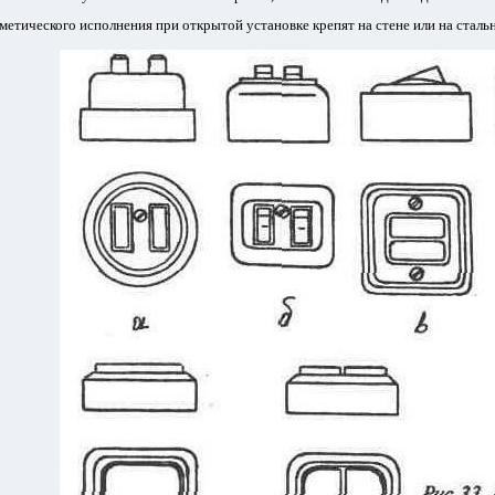
етического исполнения при открытой установке крепят на стене или на сталь