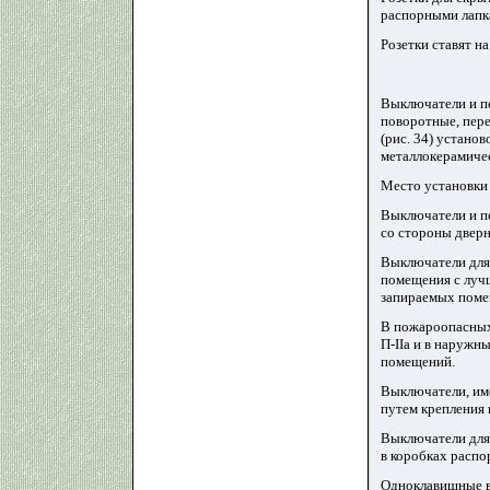
распорными лапка
Розетки ставят н
Выключатели и п
поворотные, пере
(рис. 34) устано
металлокерамичес
Место установки 
Выключатели и п
со стороны дверн
Выключатели для 
помещения с луч
запираемых помещ
В пожароопасных 
П-IIа и в наружн
помещений.
Выключатели, им
путем крепления
Выключатели для 
в коробках распо
Одноклавишные в