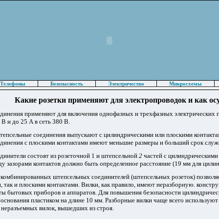
Телефоны
Безопасность
Электричество
Микросхемы
Какие розетки применяют для электропроводок и как ос
динения применяют для включения однофазных и трехфазных электрических п
В и до 25 А в сеть 380 В.
епсельные соединения выпускают с цилиндрическими или плоскими контактам
динения с плоскими контактами имеют меньшие размеры и больший срок служ
динители состоят из розеточной 1 и штепсельной
2
частей с цилиндрическим
у зазорами контактов должно быть определенное расстояние (19 мм для цилин
 комбинированных штепсельных соединителей (штепсельных розеток) позволяе
 так и плоскими контактами. Вилки, как правило, имеют неразборную. констр
кты бытовых приборов и аппаратов. Для повышения безопасности цилиндриче
основания пластиком на длине 10 мм. Разборные вилки чаще всего используют
 неразъемных вилок, вышедших из строя.