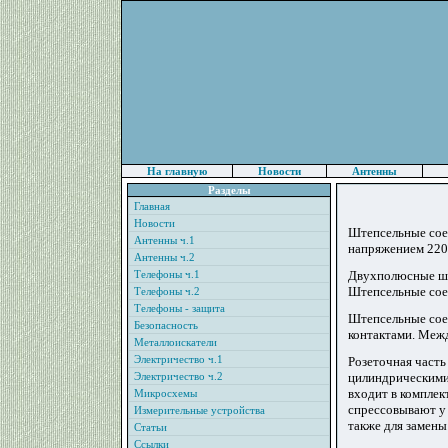
На главную
Новости
Антенны
Разделы
Главная
Новости
Штепсельные сое
Антенны ч.1
напряжением 220 
Антенны ч.2
Телефоны ч.1
Двухполюсные шт
Штепсельные сое
Телефоны ч.2
Телефоны - защита
Штепсельные сое
Безопасность
контактами. Межд
Металлоискатели
Электричество ч.1
Розеточная часть
Электричество ч.2
цилиндрическими,
входит в компле
Микросхемы
спрессовывают у 
Измерительные устройства
также для замены
Статьи
Ссылки