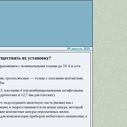
09 августа 2026
уществить их установку?
риемников с номинальными токами до 10 А в сеть
и, трехполюсные — только с плоскими контактами.
бы.
и
3,
плоскими
4
или комбинированными штифтовыми
дрических и 12,7 мм для плоских).
т подсоединять вилочную часть (вилки) как с
укцию и запрессовываются на конце шнура, который
ские контактные шнуры неразъемных вилок
 для комплектации приборов небытового назначения, а