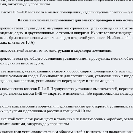
ми, закрутив до упора винты.
а высоте 0,3—0,8 м от пола в жилых помещениях, надплинтусные розетки — у 
Какие выключатели применяют для электропроводок и как осуще
ереключатели служат для коммутации электрических цепей освещения и быто
кидные, одно- и двухклавишные, с тяговым шнурком. Их изготовляют защищенн
вок и в брызгозащищенном исполнении для открытой установки. Наибольший н
ких контактов 10 А).
выключателей зависит от их конструкции и характера помещения.
ереключатели для общего освещения устанавливают в доступных местах, обыч
ой ручки на высоте 1, 5 м.
светильников, установленных в сырых и особо сырых помещениях (в том числ
шими условиями среды. Выключатели для светильников, установленных в клад
ениях, как правило, устанавливают перед входом в эти помещения.
помещениях классов П-I и П-II допускается установка выключателей, перекл
ых установках класса П-III — закрытого исполнения. Во взрывоопасных по
меще
еющие пластмассовые корпуса и предназначенные для открытой установки, в 
 их шурупами к деревянным розеткам толщиной 10 мм.
скрытой установки размещают в стальных или пластмассовых коробках, остав
рными лапками, закрутив до упора винты.
ыключатели устанавливают таким образом, чтобы контакты для подключения 