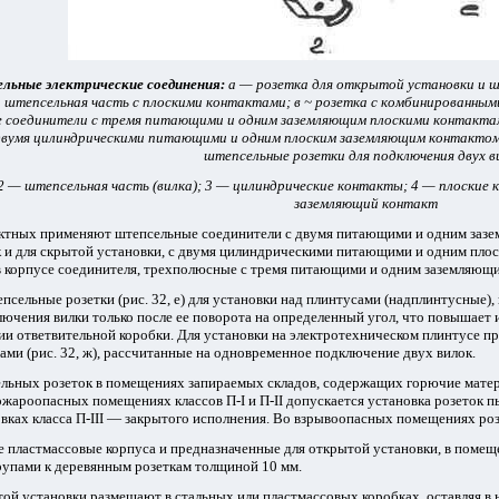
льные электрические соединения:
а — розетка для открытой установки и ш
 штепсельная часть с плоскими контактами; в ~ розетка с комбинированн
 соединители с тремя питающими и одним заземляющим плоскими контакта
двумя цилиндрическими питающими и одним плоским заземляющим контактом
штепсельные розетки для подключения двух в
2 — штепсельная часть (вилка); 3 — цилиндрические контакты; 4 — плоские
заземляющий контакт
ктных применяют штепсельные соединители с двумя питающими и одним за
ак и для скрытой установки, с двумя цилиндрическими питающими и одним пл
корпусе соединителя, трехполюсные с тремя питающими и одним заземляющим 
сельные розетки (рис. 32, е) для установки над плинтусами (надплинтусные)
ючения вилки только после ее поворота на определенный угол, что повышает и
и ответвительной коробки. Для установки на электротехническом плинтусе п
ами (рис. 32, ж), рассчитанные на одновременное подключение двух вилок.
льных розеток в помещениях запираемых складов, содержащих горючие матери
ожароопасных помещениях классов П-I и П-II допускается установка розеток пы
вках класса
П-III — закрытого исполнения. Во взрывоопасных помещениях роз
 пластмассовые корпуса и предназначенные для открытой установки, в помещ
рупами к деревянным розеткам толщиной 10 мм.
той установки размещают в стальных или пластмассовых коробках, оставляя в н