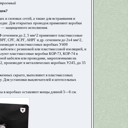
 строенный
одок?
х и силовых сетей, а также для встраивания и
водке. Для открытых проводок применяют коробки
к — защищенного исполнения.
 сечением до 2, 5 мм^2 применяют пластмассовые
РГ, СРГ, АСРГ, АНРГ и др. сечением до 2х4 мм^2,
оизводят в пластмассовых коробках У409
абелем с резиновой или пластмассовой изоляцией, и
ьзуют пластмассовые коробки КОР-73, КОР-74 в
ной кабелем или проводами, закрепленными на
, производят в металлических коробках У245, до 35
енных скрыто, выполняют в пластмассовых
у. Для установки выключателей и штепсельных
ры в коробках оставляют концы длиной 5—6 см.