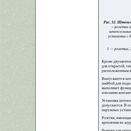
Рис.
32. Штепсе
—розетка и
штепсельные
установки с 
1 — розетка; 
Кроме двухконта
для открытой, т
расположенным в 
Выпускаются штеп
шайбой для подкл
выполняет функци
плоскими контакт
Установка штепсе
допускается. В п
наружных устано
Розетки, имеющие
крепления их шу
Розетки для скры