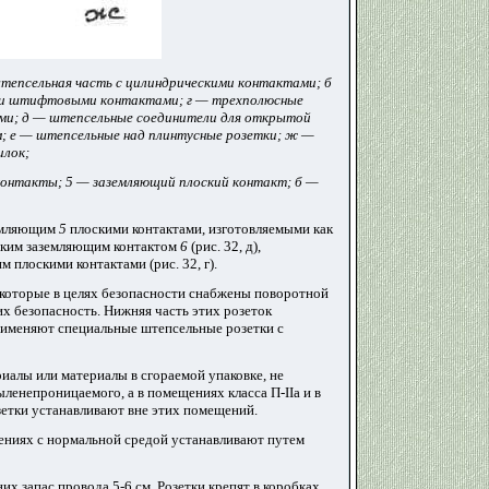
тепсельная часть с цилиндрическими контактами; б
ыми штифтовыми контактами; г — трехполюсные
ми; д — штепсельные соединители для открытой
; е — штепсельные над плинтусные розетки; ж —
илок;
 контакты; 5 — заземляющий плоский контакт; б —
земляющим
5
плоскими контактами, изготовляемыми как
оским заземляющим контактом
6
(рис. 32, д),
плоскими контактами (рис. 32, г).
, которые в целях безопасности снабжены поворотной
х безопасность. Нижняя часть этих розеток
рименяют специальные штепсельные розетки с
алы или материалы в сгораемой упаковке, не
ленепроницаемого, а в помещениях класса П-IIа и в
етки устанавливают вне этих помещений.
ениях с нормальной средой устанавливают путем
их запас провода 5-6 см. Розетки крепят в коробках