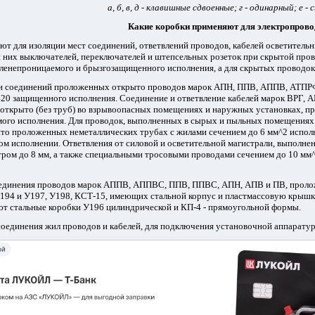
а, б, в, д - клавишные сдвоенные; г - одинарный; е -
Какие коробки применяют для электропров
т для изоляции мест соединений, ответвлений проводов, кабелей осветительны
и них выключателей, переключателей и штепсельных розеток при скрытой про
ленепроницаемого и брызгозащищенного исполнения, а для скрытых проводо
 и соединений проложенных открыто проводов марок АПН, ППВ, АППВ, АТПРФ
20 защищенного исполнения. Соединение и ответвление кабелей марок ВРГ, АВ
открыто (без труб) во взрывоопасных помещениях и наружных установках, пр
го исполнения. Для проводок, выполненных в сырых и пыльных помещениях к
ыто проложенных неметаллических трубах с жилами сечением до 6 мм^2 испол
 исполнении. Ответвления от силовой и осветительной магистрали, выполнен
ром до 8 мм, а также специальными тросовыми проводами сечением до 10 мм^2
оединения проводов марок
АППВ, АППВС, ППВ, ППВС, АПН, АПВ и ПВ, пролож
У194 и У197, У198, КСТ-15, имеющих стальной корпус и пластмассовую крышк
ют стальные коробки У196 цилиндрической и КП-4 - прямоугольной формы.
оединения жил проводов и кабелей, для подключения установочной аппарату