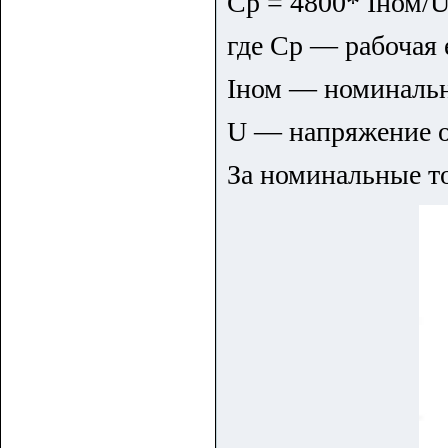
Ср = 4800* Iном/
где Ср — рабочая 
Iном — номинальн
U — напряжение о
За номинальные т