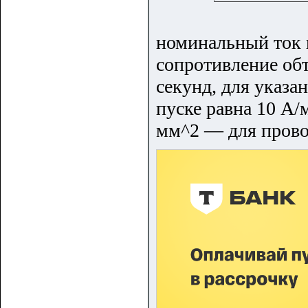
номинальный ток 
сопротивление обт
секунд, для указа
пуске равна 10 А/
мм^2 — для провол