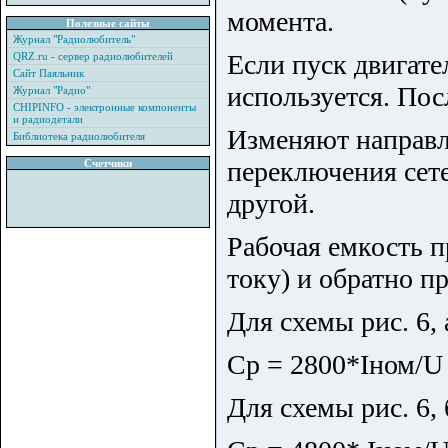
момента.
Полезные сайты
Журнал "Радиолюбитель"
Если пуск двигате
QRZ.ru - сервер радиолюбителей
Сайт Паяльник
используется. Пос
Журнал "Радио"
CHIPINFO - электронные компоненты
и радиодетали
Изменяют направл
Библиотека радиолюбителя
переключения сете
Счетчики
другой.
Рабочая емкость 
току) и обратно 
Для схемы рис. 6, 
Ср = 2800*Iном/U
Для схемы рис. 6, 