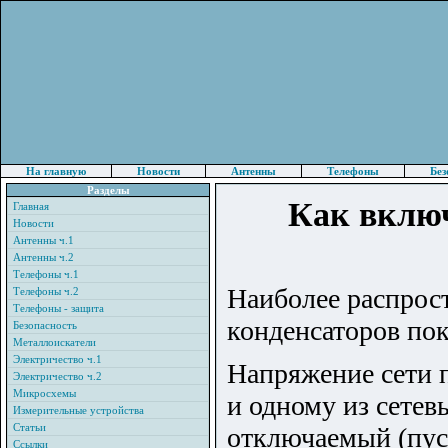
На главную
Новости
Антенны
Телефоны
Без
Разделы
Как включ
Главная
Новости
Антенны ч.1
Антенны ч.2
Телефоны ч.1
Наиболее распрос
Телефоны ч.2
Телефоны - защита
конденсаторов пок
Безопасность
Металлоискатели
Электричество ч.1
Напряжение сети п
Электричество ч.2
Микросхемы
и одному из сете
Измерительные устройства
Статьи
отключаемый (пус
Ссылки