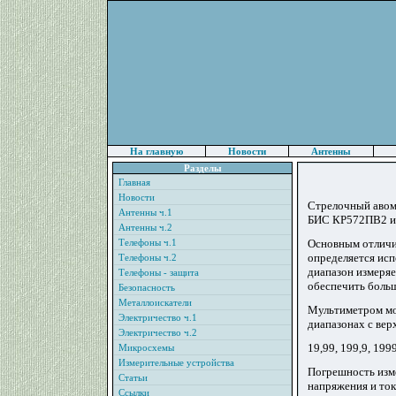
На главную
Новости
Антенны
Разделы
Главная
Новости
Стрелочный авоме
Антенны ч.1
БИС КР572ПВ2 и 
Антенны ч.2
Телефоны ч.1
Основным отличие
определяется ис
Телефоны ч.2
диапазон измеря
Телефоны - защита
обеспечить боль
Безопасность
Металлоискатели
Мультиметром мож
Электричество ч.1
диапазонах с вер
Электричество ч.2
19,99, 199,9, 19
Микросхемы
Измерительные устройства
Погрешность изме
Статьи
напряжения и ток
Ссылки