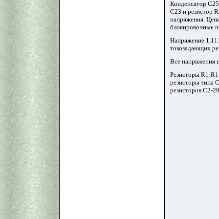
Конденсатор С25 
С23 и резистор R
напряжения. Цеп
блокировочные п
Напряжение 1,111
токозадающих ре
Все напряжения н
Резисторы R1-R11
резисторы типа С
резисторов С2-29