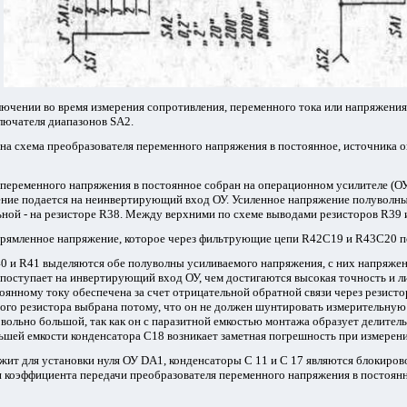
лючении во время измерения сопротивления, переменного тока или напряжения.
лючателя диапазонов SA2.
ена схема преобразователя переменного напряжения в постоянное, источника
переменного напряжения в постоянное собран на операционном усилителе (ОУ
ние подается на неинвертирующий вход ОУ. Усиленное напряжение полуволны
ьной - на резисторе R38. Между верхними по схеме выводами резисторов R39 
рямленное напряжение, которое через фильтрующие цепи R42C19 и R43C20 п
0 и R41 выделяются обе полуволны усиливаемого напряжения, с них напряжен
поступает на инвертирующий вход ОУ, чем достигаются высокая точность и л
оянному току обеспечена за счет отрицательной обратной связи через резист
ого резистора выбрана потому, что он не должен шунтировать измерительную
вольно большой, так как он с паразитной емкостью монтажа образует делите
ьшей емкости конденсатора С18 возникает заметная погрешность при измерен
жит для установки нуля ОУ DA1, конденсаторы С 11 и С 17 являются блокиро
и коэффициента передачи преобразователя переменного напряжения в постоя