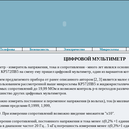
Телефоны
Безопасность
Электричество
Микросхемы
ЦИФРОВОЙ МУЛЬТИМЕТР
тр - измеритель напряжения, тока и сопротивления - много лет являлся осн
КР572ПВ5 на смену ему пришел цифровой мультиметр, один из вариантов кот
м предлагаемого прибора от ранее описанного автором [2, 3] является малое 
пользованием рассмотренной выше микросхемы КР572ПВ5 и жидкокристалличес
емых сопротивлений до 19,99 МОм и возможен контроль р-n переходов различ
шинство других цифровых мультиметров.
но измерять постоянное и переменное напряжения (в вольтах), ток (в миллиам
хними пределами 0,1999, 1,999,
99. При измерении сопротивлений возможно введение множителя "х10".
рения сопротивлений, постоянного напряжения и тока менее ±(0,2% +1 едини
а в диапазоне частот 20 Гц... 5 кГц погрешность измерения менее ±(0,3%+1 ед