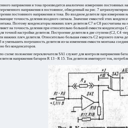
енного напряжения и тока производится аналогично измерению постоянных на
переменного напряжения в постоянное, обведенный на рис. 7 штрихпунктирно
мерении постоянного напряжения и тока. Во входном делителе при измерении
ивающие точность деления входного сигнала. Значение емкостей этих конденсат
онтажа. Поэтому конденсаторы нижних плеч делителя С7 и С8 рассчитаны на
влияет на точность деления при относительно большой емкости конденсатора
я точной настройки делителя. Построение делителя в две ступени (С2, С4 -перв
и нижних плеч делителя. Относительно большая емкость С2 верхнего плеча де
 и уменьшить погрешность делителя из-за изменения емкости монтажа соеди
но без конденсаторов.
по схеме положение переключателя SA1 служит для контроля напряжения бата
елителя напряжения батареи R 13 - R 15. Ток делителя имитирует ток, потре