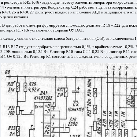
и резисторы R45, R46 - задающие частоту элементы генератора микросхемы, г
44 - элементы интегратора. Конденсатор С24 работает в цепи автокоррекции,
и R47C26 и R48C27 фильтруют входное напряжение АЦП и защищают его от сл
о цепям питания.
 В для работы омметра формируется с помощью делителя R 19 - R22, для иск
зисторов R1 - R6 установлен буферный ОУ DA1.
а схеме указаны относительно плюса батареи питания (О В), за исключением 1
.R13-R17 следует подобрать с погрешностью 0,1%, в крайнем случае - 0,2%.
2-29В мощностью 0,125 Вт. Резистор R10 типа С2-1 0,25 Вт, резистор R11 со
В 1 Ом 0,125 Вт. Резистор R1 состоит из 5 последовательно соединенных рез