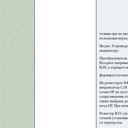
телями при их вк
положения перек
На рис. 9 привед
индикатору.
Преобразователь 
Входное напряже
R39, а отрицател
формируется вып
На резисторах R4
конденсатор C18 
точки ОУ по пост
сопротивления эт
также выбрана до
вход ОУ. При мен
Резистор R35 слу
точной установк
от перегрузок.