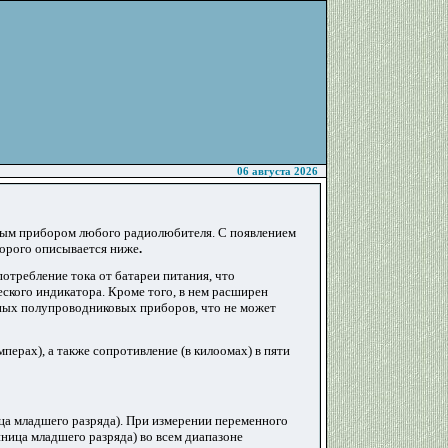
06 августа 2026
овным прибором любого радиолюбителя. С появлением
орого описывается
ниже
.
потребление тока от батареи питания, что
кого индикатора. Кроме того, в нем расширен
ных полупроводниковых приборов, что не может
перах), а также сопротивление (в килоомах) в пяти
ца младшего разряда). При измерении переменного
иница младшего разряда) во всем диапазоне