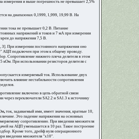
ела измерения и выше погрешность не превышает 2,5%
ся на диапазонах 0,1999, 1,999, 19,99 В. На
ении тока не превышает 0,2 В. Питание
стоянных напряжений и токов и 7 мА при измерении
ареи до напряжения 7,5 В.
2, З]. При измерении постоянного напряжения оно
 "-" АЦП подключен при этом к общему проводу.
бор. Сопротивление нижнего плеча делителя в этом
15 кОм. При использовании резисторов делителя с
ропускается измеряемый ток. Использование двух
ключить влияние нестабильности сопротивления
ределов.
ротивление включено в цепь обратной связи
и через переключатели SA2.2 и SA1.3 к источнику
кОм
,
ток, задаваемый ими, имеет значения, кратные 10,
величине. Это падение напряжения на основных
измеряемому сопротивлению. При введении множителя
чей на АЦП уменьшается в 10 раз. Такое построение
подбор. Кроме того, дрейф нуля операционного
при введении множителя "х10".