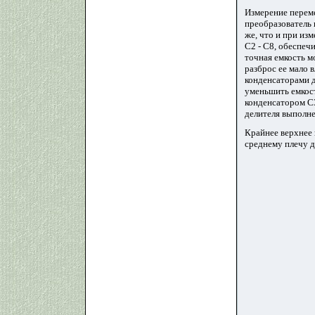
Измерение перем
преобразователь 
же, что и при из
С2 - С8, обеспеч
точная емкость м
разброс ее мало 
конденсаторами дл
уменьшить емкост
конденсатором С3
делителя выполне
Крайнее верхнее 
среднему плечу д