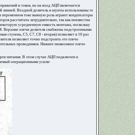
пряжений и токов, но на вход АЦП включается
й линией. Входной делитель и шунты использованы те
 на переменном токе важную роль играют конденсаторы
оров рассчитать затруднительно, так как неизвестна
 некоторую усредненную емкость монтажа, поскольку
 С8. Верхние плечи делителя снабжены подстроенными
ая ступень, С5, С7, С8 - вторая) позволяет в 10 раз
лителя позволяет точно подстроить это плечо
нительных проводников. Нижнее низкоомное плечо
реи питания. В этом случае АЦП подключен к
бляемый операционными усили-