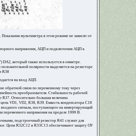
 Показания мультиметра в этом режиме не зависят от
 опорного напряжения, АЦП и подключения АЦП к
) DA2, который также используется в омметре.
 положительной полярности выделяется на резисторе
и R38
одается на вход АЦП.
ие обратной связи по переменному току через
инейность преобразователя. Стабильность рабочей
ор R37. Относительно большая величина
 цепь VD1, VD2, R38, R39. Емкость конденсатора С18
ль входного сигнала, поступающего на инвертирующий
ии переменного напряжения на пределе 1999 В.
вочными, подстроечный резистор R41 служит для
нное. Цепи R32C12 и R33C13 обеспечивают защиту ОУ