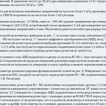
жений. В диапазоне частот до 20 кГц при измерении в диапазоне от 0,1 пред
личины, на частоте 50 кГц - 10%.
ть для вольтметра переменных напряжений на частотах более 5 кГц гарантирует
 и 1999 В погрешность на частотах более 5 кГц больше.
ление вольтметра - 11 МОм, емкость - 100 пФ, падение напряжения при измер
т батареи 7Д-0,125Д, потребляемый ток не превышает 2 мА при измерении по
переменных напряжений и токов. Мультиметр работоспособен при разряде бат
 цепей мультиметра приведена на рис. 7, за основу взята схема, описанная в [
1 - R6 поступает на вход "+" аналого-цифрового преобразователя (АЦП), вход
льшинства резисторов делителя выбраны кратными 10, что облегчает их -под
т 1,111 кОм, оно получается параллельным соединением резисторов 1,2 кОм и 
какого дополнительного подбора резисторов делителя не требуется.
стоянного тока АЦП подключен к одному из шунтов R7-R11, через которые п
A2.4 переключателя пределов измерений для коммутации шунтов позволяет ис
ючателя на погрешность измерения и порчу прибора в момент переключения п
омметра проиллюстрирован функциональной схемой на рис. 8. Измеряемое соп
илителя DA2, входной ток которого задан резисторами R1 - R6, подключенным
1 В. Поскольку
пользуемых резисторов R1 - R6, включенных последовательно, кратны 1,111
ения на измеряемом сопротивлении с точностью до множителя 10° равно его 
житель "х1") измеряется с помощью АЦП, подключенного непосредственно к 
пряжения на измеряемом резисторе с помощью делителя R16R17R18 перед пода
т использовать те же резисторы, что и в делителе вольтметра и исключает их 
водит к дрейфу нуля омметра на основных диапазонах и уменьшается в 10 раз 