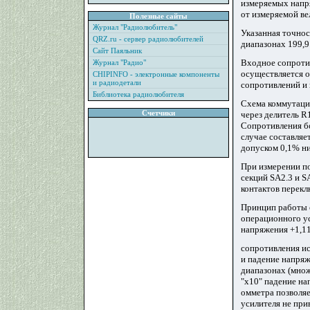
измеряемых напря
от измеряемой ве
Полезные сайты
Журнал "Радиолюбитель"
Указанная точнос
QRZ.ru - сервер радиолюбителей
диапазонах 199,9
Сайт Паяльник
Входное сопротив
Журнал "Радио"
осуществляется о
CHIPINFO - электронные компоненты
и радиодетали
сопротивлений и 
Библиотека радиолюбителя
Схема коммутации
Счетчики
через делитель R
Сопротивления бо
случае составляе
допуском 0,1% ни
При измерении по
секций SA2.3 и S
контактов перекл
Принцип работы 
операционного ус
напряжения +1,11
сопротивления ис
и падение напряж
диапазонах (мно
"х10" падение на
омметра позволяе
усилителя не при